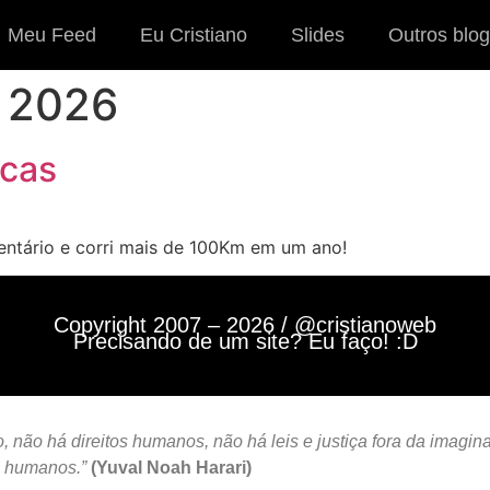
Meu Feed
Eu Cristiano
Slides
Outros blog
e 2026
icas
entário e corri mais de 100Km em um ano!
Copyright 2007 – 2026 / @cristianoweb
Precisando de um site? Eu faço! :D
 não há direitos humanos, não há leis e justiça fora da imagin
s humanos.”
(Yuval Noah Harari)