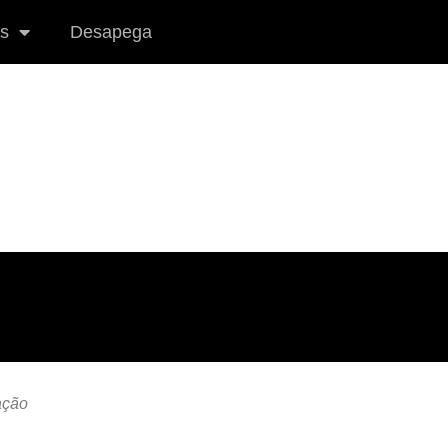
s
Desapega
ação