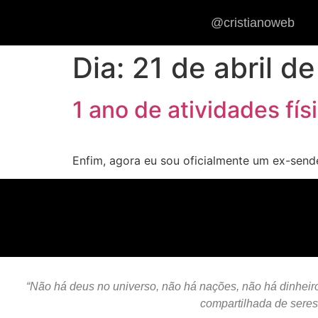
@cristianoweb
Dia:
21 de abril d
1 ano de atividades fís
Enfim, agora eu sou oficialmente um ex-send
“Não há deus no universo, não há nações, não há dinheiro,
compartilhada de sere