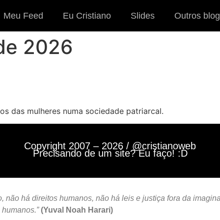
Meu Feed
Eu Cristiano
Slides
Outros blog
 de 2026
inos das mulheres numa sociedade patriarcal.
Copyright 2007 – 2026 / @cristianoweb
Precisando de um site? Eu faço! :D
 não há direitos humanos, não há leis e justiça fora da imagin
s humanos.”
(Yuval Noah Harari)