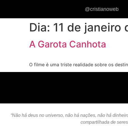
@cristianoweb
Dia:
11 de janeiro
A Garota Canhota
O filme é uma triste realidade sobre os dest
“Não há deus no universo, não há nações, não há dinheiro,
compartilhada de sere