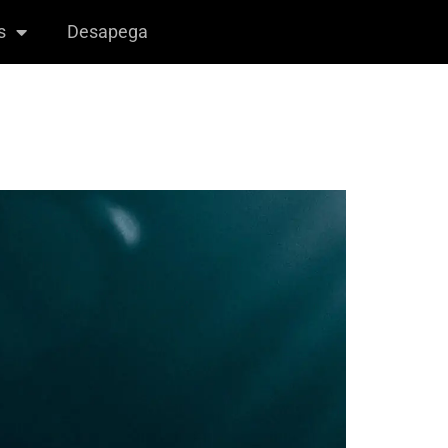
s
Desapega