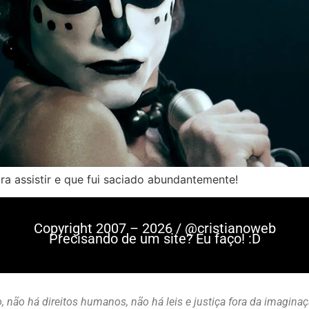
a assistir e que fui saciado abundantemente!
Copyright 2007 – 2026 / @cristianoweb
Precisando de um site? Eu faço! :D
, não há direitos humanos, não há leis e justiça fora da imagina