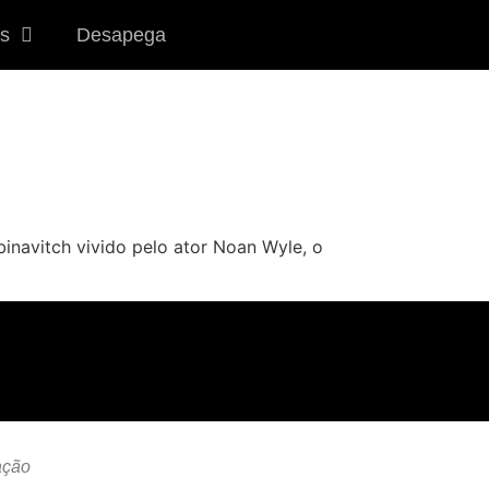
s
Desapega
binavitch vivido pelo ator Noan Wyle, o
ação