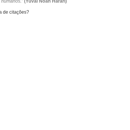
s humanos.”
(Yuval Noah Harari)
a de citações?
Mastodon