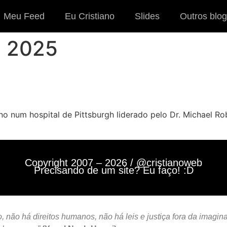
Meu Feed
Eu Cristiano
Slides
Outros blog
e 2025
no num hospital de Pittsburgh liderado pelo Dr. Michael Ro
Copyright 2007 – 2026 / @cristianoweb
Precisando de um site? Eu faço! :D
 não há direitos humanos, não há leis e justiça fora da imagin