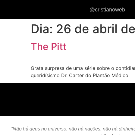
@cristianoweb
Dia:
26 de abril d
The Pitt
Grata surpresa de uma série sobre o contidia
queridísismo Dr. Carter do Plantão Médico.
“Não há deus no universo, não há nações, não há dinheiro,