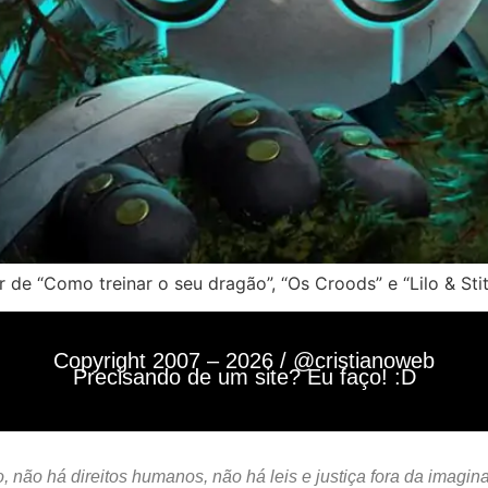
 “Como treinar o seu dragão”, “Os Croods” e “Lilo & Stit
Copyright 2007 – 2026 / @cristianoweb
Precisando de um site? Eu faço! :D
 não há direitos humanos, não há leis e justiça fora da imagin