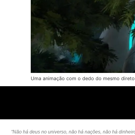
Uma animação com o dedo do mesmo diretor de
“Não há deus no universo, não há nações, não há dinheiro,