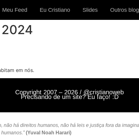
Meu Feed
Eu Cristiano
Slides
Outros blog
e 2024
abitam em nós.
Copyright 2007 – 2026 / @cristianoweb
Precisando de um site? Eu faço! :D
 não há direitos humanos, não há leis e justiça fora da imagin
s humanos.”
(Yuval Noah Harari)