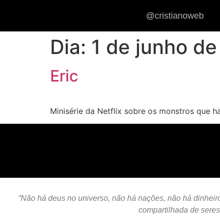
@cristianoweb
Dia:
1 de junho d
Eric
Minisérie da Netflix sobre os monstros que h
“Não há deus no universo, não há nações, não há dinheiro,
compartilhada de sere