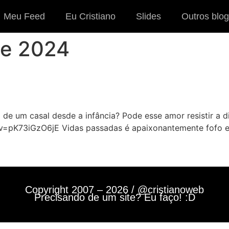
Meu Feed
Eu Cristiano
Slides
Outros blog
de 2024
de um casal desde a infância? Pode esse amor resistir a di
=pK73iGzO6jE Vidas passadas é apaixonantemente fofo e 
Copyright 2007 – 2026 / @cristianoweb
Precisando de um site? Eu faço! :D