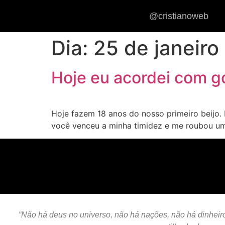
@cristianoweb
Dia:
25 de janeiro
Hoje eu acordei com g
Hoje fazem 18 anos do nosso primeiro beijo.
você venceu a minha timidez e me roubou um 
“Não há deus no universo, não há nações, não há dinheiro,