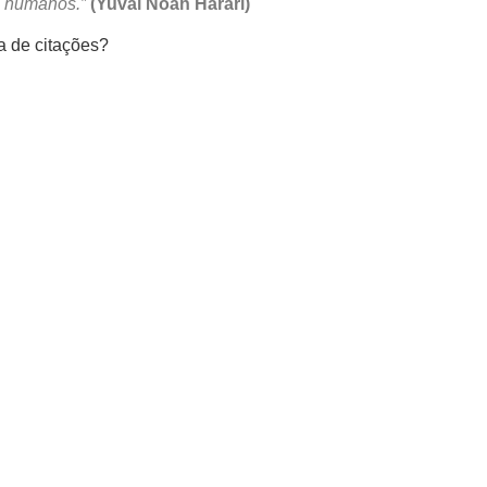
s humanos.”
(Yuval Noah Harari)
a de citações?
Mastodon