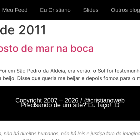
Meu Feed
Eu Cristiano
Slides
Outros blog
 de 2011
osto de mar na boca
 Foi em São Pedro da Aldeia, era verão, o Sol foi testemu
beijo. Disse que queria me beijar e depois fomos para o 
Copyright 2007 – 2026 / @cristianoweb
Precisando de um site? Eu faço! :D
 não há direitos humanos, não há leis e justiça fora da imagin