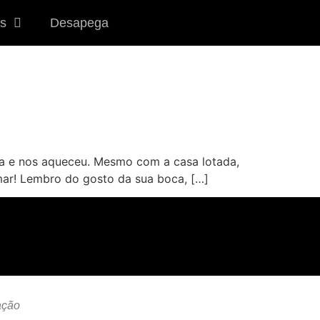
s
Desapega
nha e nos aqueceu. Mesmo com a casa lotada,
mar! Lembro do gosto da sua boca, […]
ação